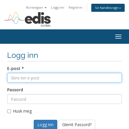
Norwegian
Logg inn
Registrer
Se handlevogn »
Togg
navig
Logg inn
E-post *
Passord
Husk meg
Glemt Passord?