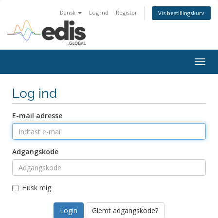
Dansk
Log ind
Register
Vis bestillingskurv
Togg
navig
Log ind
E-mail adresse
Adgangskode
Husk mig
Glemt adgangskode?