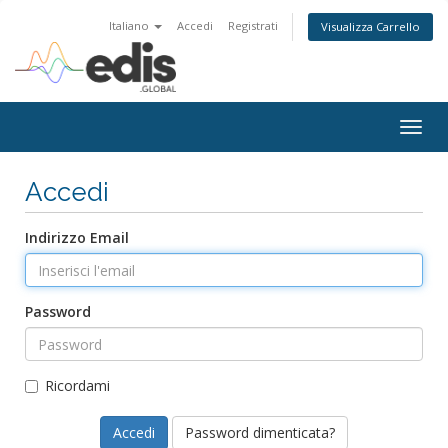
Italiano
Accedi
Registrati
Visualizza Carrello
Togg
navig
Accedi
Indirizzo Email
Password
Ricordami
Password dimenticata?