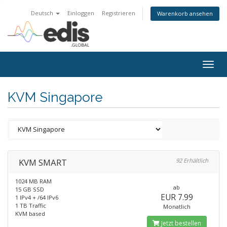
Deutsch
Einloggen
Registrieren
Warenkorb ansehen
Togg
navig
KVM Singapore
KVM SMART
92 Erhältlich
1024 MB RAM
ab
15 GB SSD
EUR 7.99
1 IPv4 + /64 IPv6
1 TB Traffic
Monatlich
KVM based
Jetzt bestellen