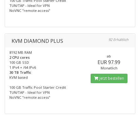
100 GB Traffic Pool Starter Credit
TUN/TAP - Ideal for VPN
NoVNC "remote access"
KVM DIAMOND PLUS
92 Erhältlich
8192 MB RAM
ab
2 CPU cores
EUR 97.99
100 GB SSD
1 IPv4 + /64 IPv6
Monatlich
30 TB Traffic
KVM based
Jetzt bestellen
100 GB Traffic Pool Starter Credit
TUN/TAP - Ideal for VPN
NoVNC "remote access"