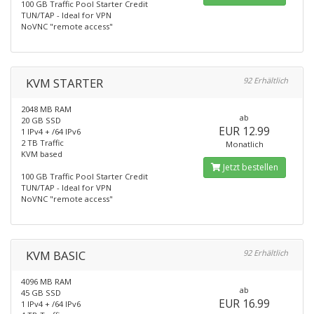
100 GB Traffic Pool Starter Credit
TUN/TAP - Ideal for VPN
NoVNC "remote access"
KVM STARTER
92 Erhältlich
2048 MB RAM
ab
20 GB SSD
EUR 12.99
1 IPv4 + /64 IPv6
2 TB Traffic
Monatlich
KVM based
Jetzt bestellen
100 GB Traffic Pool Starter Credit
TUN/TAP - Ideal for VPN
NoVNC "remote access"
KVM BASIC
92 Erhältlich
4096 MB RAM
ab
45 GB SSD
EUR 16.99
1 IPv4 + /64 IPv6