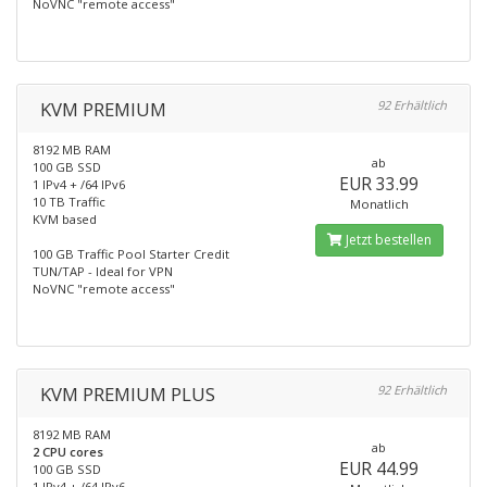
NoVNC "remote access"
KVM PREMIUM
92 Erhältlich
8192 MB RAM
ab
100 GB SSD
EUR 33.99
1 IPv4 + /64 IPv6
10 TB Traffic
Monatlich
KVM based
Jetzt bestellen
100 GB Traffic Pool Starter Credit
TUN/TAP - Ideal for VPN
NoVNC "remote access"
KVM PREMIUM PLUS
92 Erhältlich
8192 MB RAM
ab
2 CPU cores
EUR 44.99
100 GB SSD
1 IPv4 + /64 IPv6