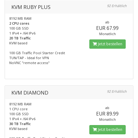
KVM RUBY PLUS
92 Erhältlich
8192 MB RAM
ab
2 CPU cores
EUR 67.99
100 GB SSD
1 IPv4 + /64 IPv6
Monatlich
20 TB Traffic
KVM based
Jetzt bestellen
100 GB Traffic Pool Starter Credit
TUN/TAP - Ideal for VPN
NoVNC "remote access"
KVM DIAMOND
92 Erhältlich
8192 MB RAM
ab
1 CPU core
EUR 89.99
100 GB SSD
1 IPv4 + /64 IPv6
Monatlich
30 TB Traffic
KVM based
Jetzt bestellen