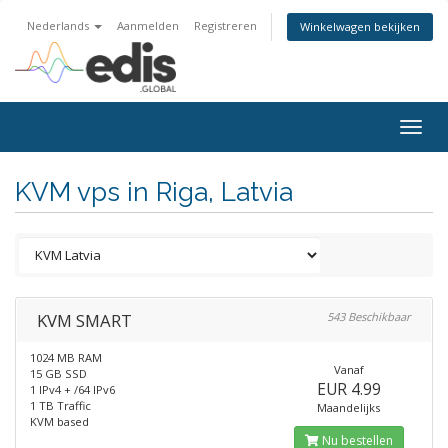
Nederlands
Aanmelden
Registreren
Winkelwagen bekijken
Togg
navig
KVM vps in Riga, Latvia
KVM SMART
543 Beschikbaar
1024 MB RAM
Vanaf
15 GB SSD
EUR 4.99
1 IPv4 + /64 IPv6
1 TB Traffic
Maandelijks
KVM based
Nu bestellen