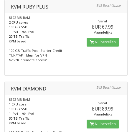
KVM RUBY PLUS
543 Beschikbaar
8192 MB RAM
Vanaf
2 CPU cores
EUR 67.99
100 GB SSD
1 IPv4 + /64 IPv6
Maandelijks
20 TB Traffic
KVM based
Nu bestellen
100 GB Traffic Pool Starter Credit
TUN/TAP - Ideal for VPN
NoVNC "remote access"
KVM DIAMOND
543 Beschikbaar
8192 MB RAM
Vanaf
1 CPU core
EUR 89.99
100 GB SSD
1 IPv4 + /64 IPv6
Maandelijks
30 TB Traffic
KVM based
Nu bestellen